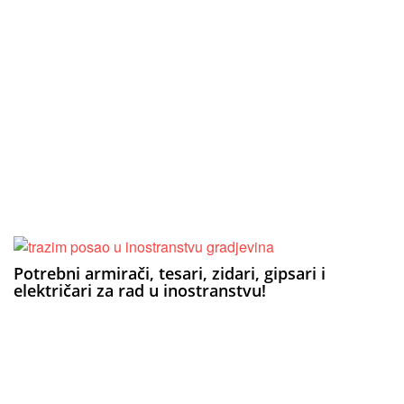
Potrebni armirači, tesari, zidari, gipsari i
električari za rad u inostranstvu!