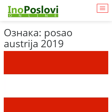
Togg
navig
Ознака:
posao
austrija 2019