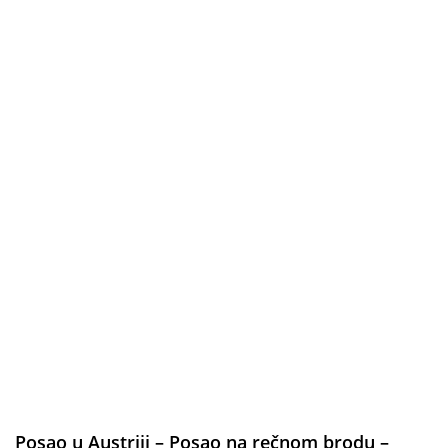
Posao u Austriji – Posao na rečnom brodu –