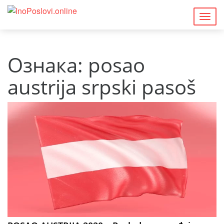
Togg
navig
Ознака:
posao
austrija srpski pasoš