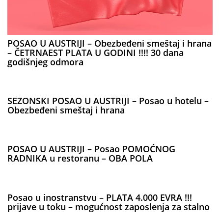
POSAO U AUSTRIJI – Obezbeđeni smeštaj i hrana
– ČETRNAEST PLATA U GODINI !!!! 30 dana
godišnjeg odmora
SEZONSKI POSAO U AUSTRIJI – Posao u hotelu –
Obezbeđeni smeštaj i hrana
POSAO U AUSTRIJI – Posao POMOĆNOG
RADNIKA u restoranu – OBA POLA
Posao u inostranstvu – PLATA 4.000 EVRA !!!
prijave u toku – mogućnost zaposlenja za stalno