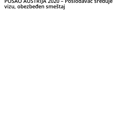
POSAO AUSTRIJA 2020 – Poslodavac sređuje
vizu, obezbeđen smeštaj