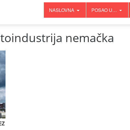
NASLOVNA
POSAO U…
toindustrija nemačka
EZ