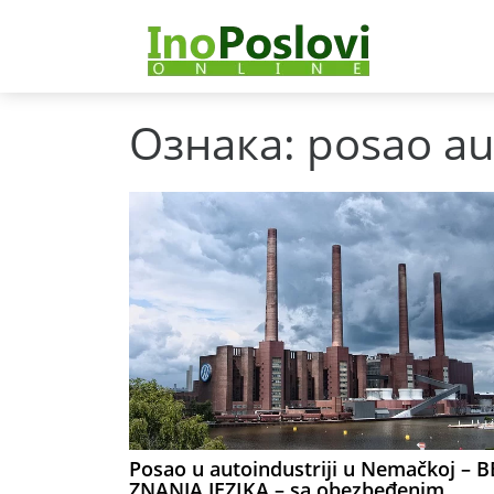
Ознака:
posao au
Posao u autoindustriji u Nemačkoj – B
ZNANJA JEZIKA – sa obezbeđenim