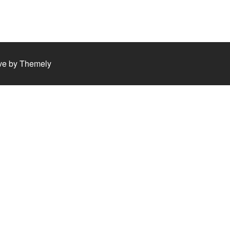
ve by
Themely