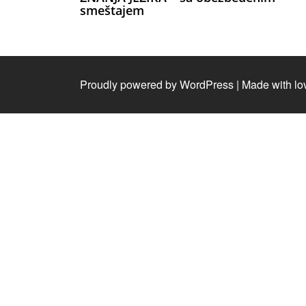
smeštajem
Proudly powered by WordPress
|
Made with lo