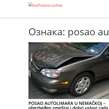
Ознака:
posao au
POSAO AUTOLIMARA U NEMAČKOJ –
obezbeđen smeštaj i dobri uslovi rada