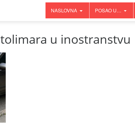
NASLOVNA
POSAO U…
tolimara u inostranstvu