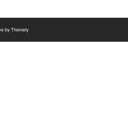
ve by
Themely