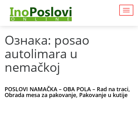
Togg
navig
Ознака:
posao
autolimara u
nemačkoj
POSLOVI NAMAČKA – OBA POLA – Rad na traci,
Obrada mesa za pakovanje, Pakovanje u kutije