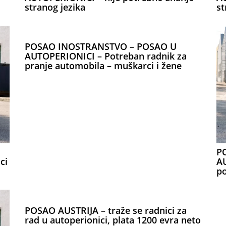
stranog jezika
st
POSAO INOSTRANSTVO – POSAO U
AUTOPERIONICI – Potreban radnik za
pranje automobila – muškarci i žene
P
ci
AU
p
POSAO AUSTRIJA – traže se radnici za
rad u autoperionici, plata 1200 evra neto