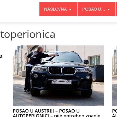
NASLOVNA
POSAO U…
toperionica
za
POSAO U AUSTRIJI – POSAO U
P
AUTOPERIONICI – nije potrebno znanje
AU