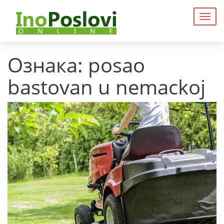
Togg
navig
Ознака:
posao
bastovan u nemackoj