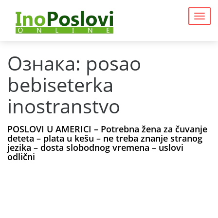
Togg
navig
Ознака:
posao
bebiseterka
inostranstvo
POSLOVI U AMERICI – Potrebna žena za čuvanje
deteta – plata u kešu – ne treba znanje stranog
jezika – dosta slobodnog vremena – uslovi
odlični