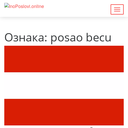
Togg
navig
Ознака:
posao becu