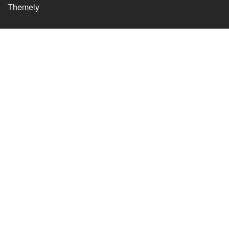
Themely