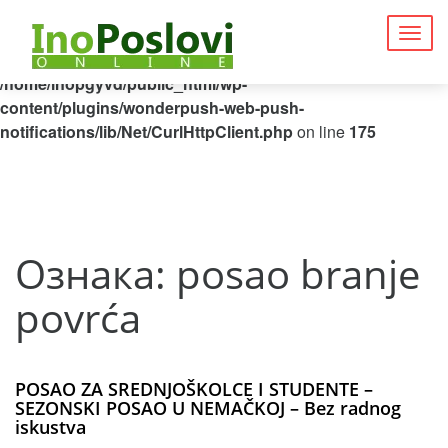
Deprecated
: Function curl_close() is deprecated since 8.5, as
Togg
it has no effect since PHP 8.0 in
navig
/home/inopgyvd/public_html/wp-
content/plugins/wonderpush-web-push-
notifications/lib/Net/CurlHttpClient.php
on line
175
Ознака:
posao branje
povrća
POSAO ZA SREDNJOŠKOLCE I STUDENTE –
SEZONSKI POSAO U NEMAČKOJ – Bez radnog
iskustva