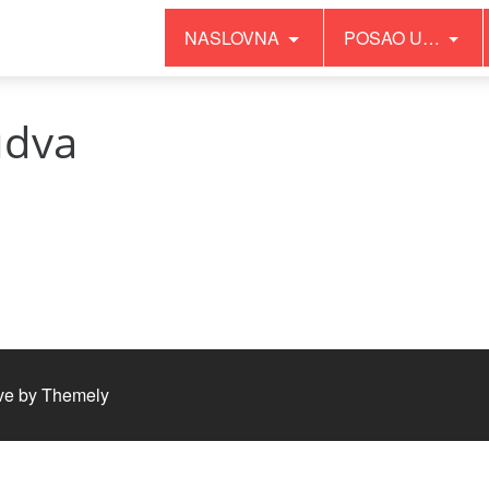
NASLOVNA
POSAO U…
udva
ve by
Themely