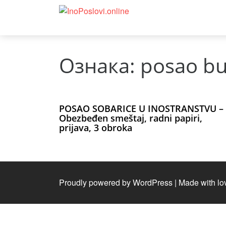
Ознака:
posao b
POSAO SOBARICE U INOSTRANSTVU –
Obezbeđen smeštaj, radni papiri,
prijava, 3 obroka
Proudly powered by WordPress
|
Made with lo