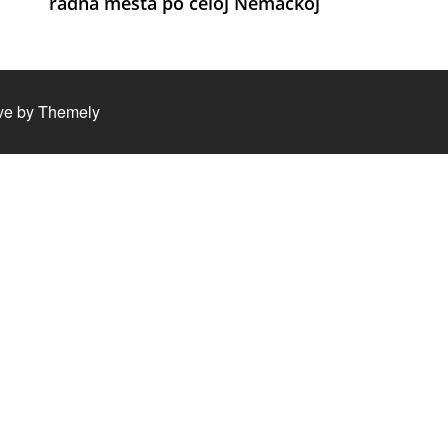
radna mesta po celoj Nemačkoj
ve by
Themely