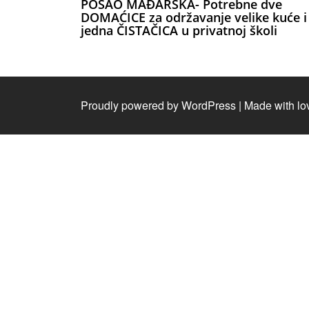
POSAO MAĐARSKA- Potrebne dve
DOMAĆICE za održavanje velike kuće i
jedna ČISTAČICA u privatnoj školi
Proudly powered by WordPress
|
Made with lo