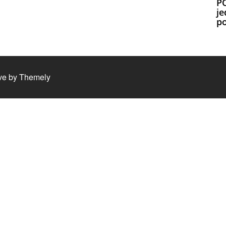
P
je
p
ve by
Themely