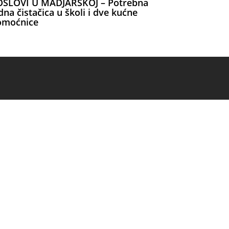
OSLOVI U MADJARSKOJ – Potrebna
dna čistačica u školi i dve kućne
omoćnice