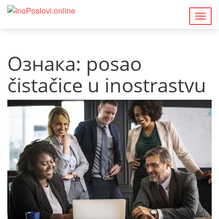
Togg
navig
Ознака:
posao
čistačice u inostrastvu