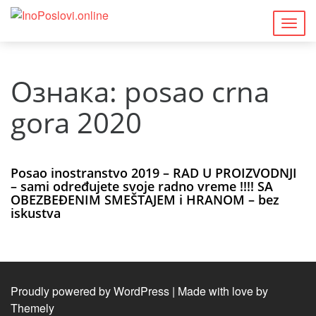
Togg
navig
Ознака:
posao crna
gora 2020
Posao inostranstvo 2019 – RAD U PROIZVODNJI
– sami određujete svoje radno vreme !!!! SA
OBEZBEĐENIM SMEŠTAJEM i HRANOM – bez
iskustva
Proudly powered by WordPress
|
Made with love by
Themely