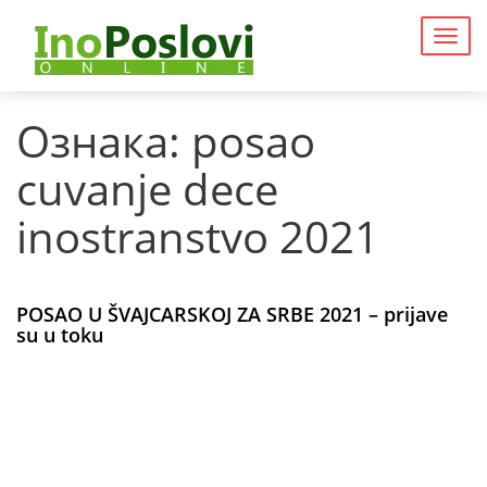
Togg
navig
Ознака:
posao
cuvanje dece
inostranstvo 2021
POSAO U ŠVAJCARSKOJ ZA SRBE 2021 – prijave
su u toku