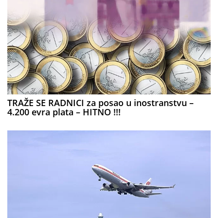
TRAŽE SE RADNICI za posao u inostranstvu –
4.200 evra plata – HITNO !!!