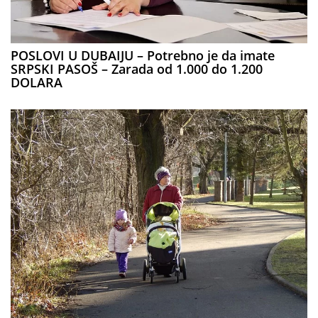
POSLOVI U DUBAIJU – Potrebno je da imate
SRPSKI PASOŠ – Zarada od 1.000 do 1.200
DOLARA