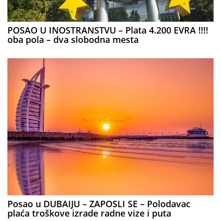
POSAO U INOSTRANSTVU – Plata 4.200 EVRA !!!!
oba pola – dva slobodna mesta
Posao u DUBAIJU – ZAPOSLI SE – Polodavac
plaća troškove izrade radne vize i puta