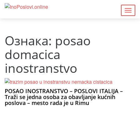
Togg
navig
Ознака:
posao
domacica
inostranstvo
POSAO INOSTRANSTVO – POSLOVI ITALIJA –
Traži se jedna osoba za obavljanje kućnih
poslova – mesto rada je u Rimu