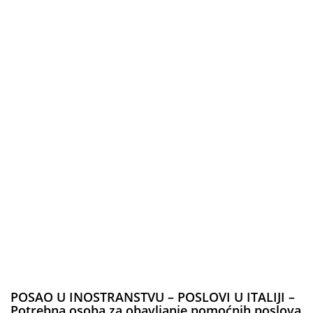
POSAO U INOSTRANSTVU – POSLOVI U ITALIJI –
Potrebna osoba za obavljanje pomoćnih poslova