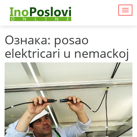
Togg
navig
Ознака:
posao
elektricari u nemackoj