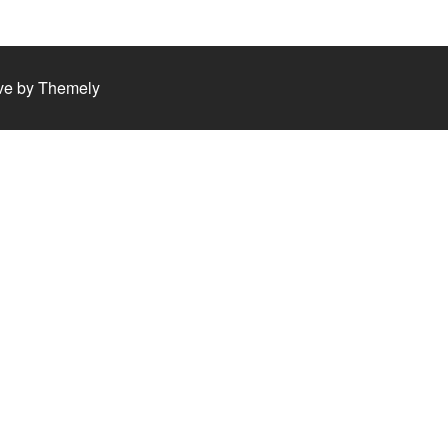
ve by
Themely