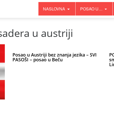
NASLOVNA
POSAO U…
adera u austriji
Posao u Austriji bez znanja jezika – SVI
PO
PASOŠI – posao u Beču
sm
Li