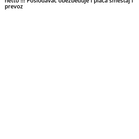
netto !!! Poslodavac obezbeđuje i plaća smeštaj i
prevoz