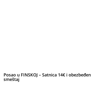
Posao u FINSKOJ – Satnica 14€ i obezbeđen
smeštaj