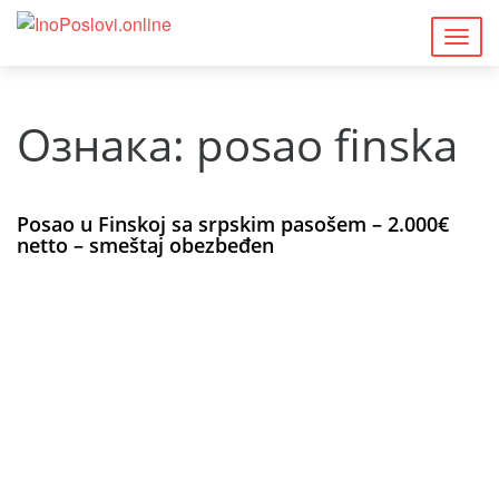
Togg
navig
Ознака:
posao finska
Posao u Finskoj sa srpskim pasošem – 2.000€
netto – smeštaj obezbeđen