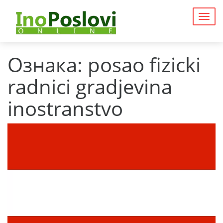
Togg
navig
Ознака:
posao fizicki
radnici gradjevina
inostranstvo