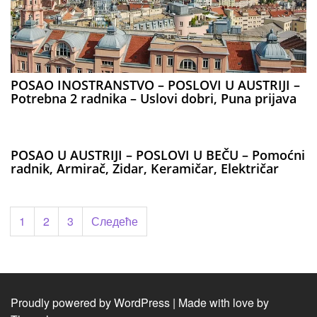
POSAO INOSTRANSTVO – POSLOVI U AUSTRIJI –
Potrebna 2 radnika – Uslovi dobri, Puna prijava
POSAO U AUSTRIJI – POSLOVI U BEČU – Pomoćni
radnik, Armirač, Zidar, Keramičar, Električar
Пагинација
1
2
3
Следеће
чланака
Proudly powered by WordPress
|
Made with love by