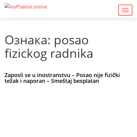
Togg
navig
Ознака:
posao
fizickog radnika
Zaposli se u inostranstvu – Posao nije fizički
težak i naporan – Smeštaj besplatan