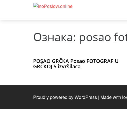
Ознака:
posao fo
POSAO GRČKA Posao FOTOGRAF U
GRČKOJ 5 izvršilaca
Proudly powered by WordPress
|
Made with lo