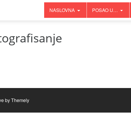
NASLOVNA
POSAO U…
tografisanje
ve by
Themely