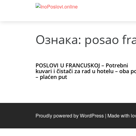
Ознака:
posao fr
POSLOVI U FRANCUSKOJ – Potrebni
kuvari i čistači za rad u hotelu – oba p
– plaćen put
Proudly powered by WordPress
|
Made with lo