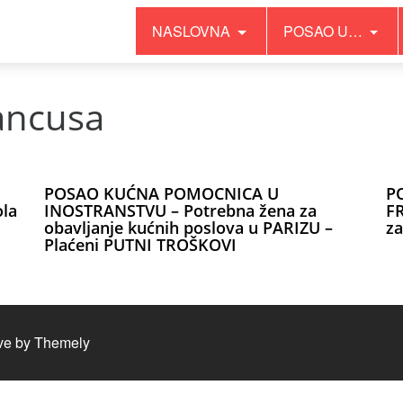
NASLOVNA
POSAO U…
ancusa
POSAO KUĆNA POMOCNICA U
P
ola
INOSTRANSTVU – Potrebna žena za
F
obavljanje kućnih poslova u PARIZU –
za
Plaćeni PUTNI TROŠKOVI
ve by
Themely