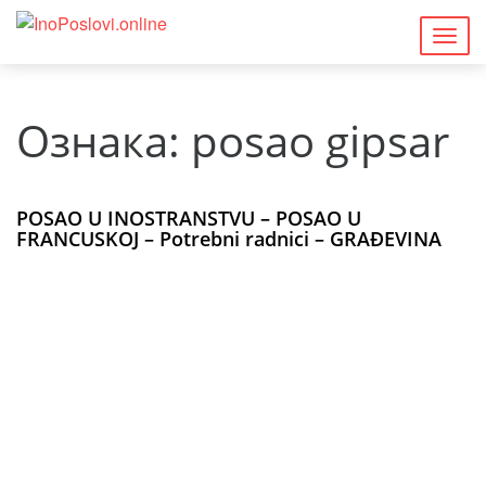
Togg
navig
Ознака:
posao gipsar
POSAO U INOSTRANSTVU – POSAO U
FRANCUSKOJ – Potrebni radnici – GRAĐEVINA