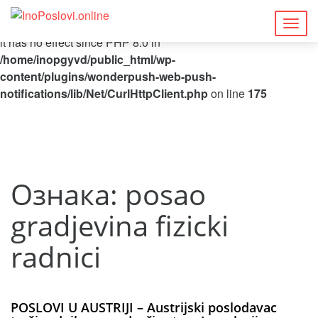
Deprecated
: Function curl_close() is deprecated since 8.5, as
Togg
it has no effect since PHP 8.0 in
navig
/home/inopgyvd/public_html/wp-
content/plugins/wonderpush-web-push-
notifications/lib/Net/CurlHttpClient.php
on line
175
Ознака:
posao
gradjevina fizicki
radnici
POSLOVI U AUSTRIJI – Austrijski poslodavac