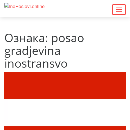
Togg
navig
Ознака:
posao
gradjevina
inostransvo