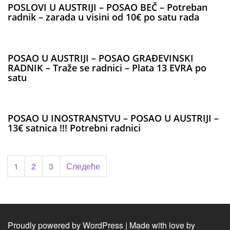
POSLOVI U AUSTRIJI – POSAO BEČ – Potreban
radnik – zarada u visini od 10€ po satu rada
POSAO U AUSTRIJI – POSAO GRAĐEVINSKI
RADNIK – Traže se radnici – Plata 13 EVRA po
satu
POSAO U INOSTRANSTVU – POSAO U AUSTRIJI –
13€ satnica !!! Potrebni radnici
Пагинација
1
2
3
Следеће
чланака
Proudly powered by WordPress
|
Made with love by