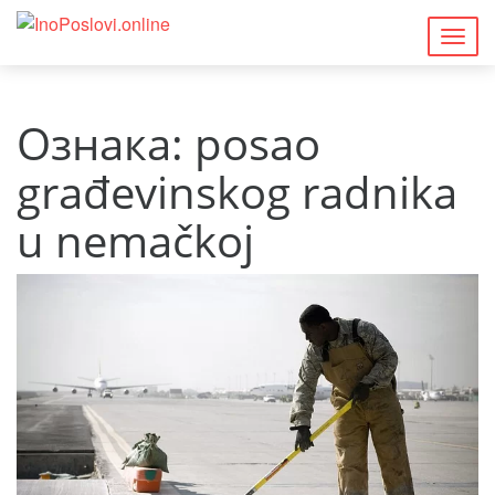
Togg
navig
Ознака:
posao
građevinskog radnika
u nemačkoj