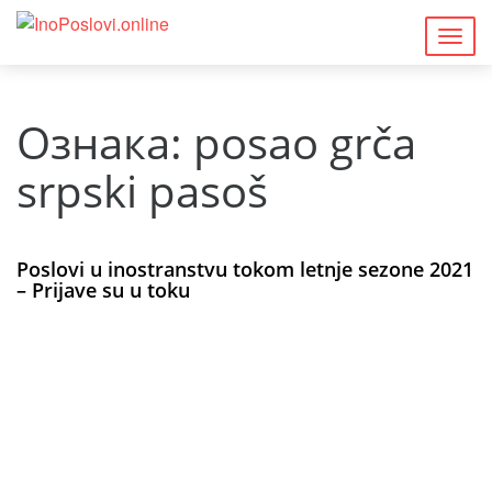
Togg
navig
Ознака:
posao grča
srpski pasoš
Poslovi u inostranstvu tokom letnje sezone 2021
– Prijave su u toku