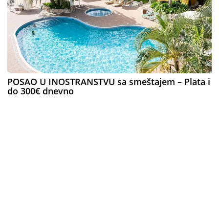
POSAO U INOSTRANSTVU sa smeštajem – Plata i
do 300€ dnevno