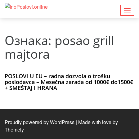
Togg
navig
Ознака:
posao grill
majtora
POSLOVI U EU – radna dozvola o trošku
poslodavca – Mesečna zarada od 1000€ do1500€
+ SMEŠTAJ I HRANA
Proudly powered by WordPress
|
Made with love by
Themely