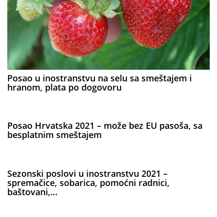
Posao u inostranstvu na selu sa smeštajem i
hranom, plata po dogovoru
Posao Hrvatska 2021 – može bez EU pasoša, sa
besplatnim smeštajem
Sezonski poslovi u inostranstvu 2021 –
spremačice, sobarica, pomoćni radnici,
baštovani,…