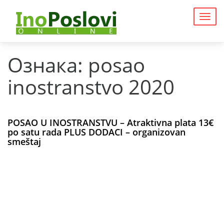
Togg
navig
Ознака:
posao
inostranstvo 2020
POSAO U INOSTRANSTVU – Atraktivna plata 13€
po satu rada PLUS DODACI – organizovan
smeštaj