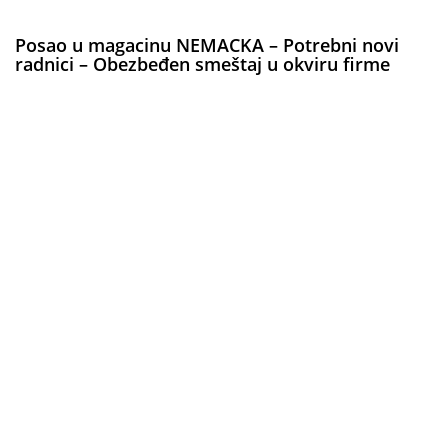
Posao u magacinu NEMACKA – Potrebni novi
radnici – Obezbeđen smeštaj u okviru firme