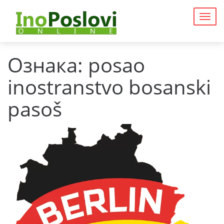
Togg
navig
Ознака:
posao
inostranstvo bosanski
pasoš