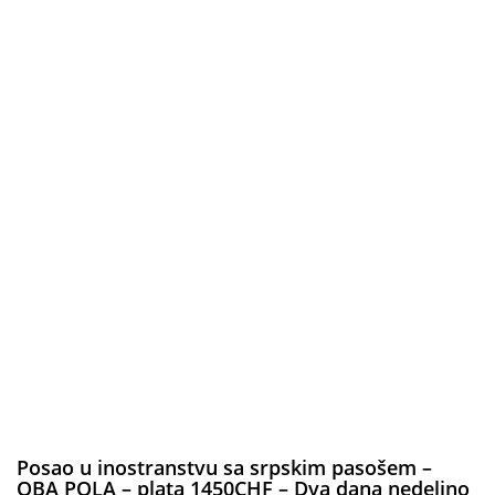
Posao u inostranstvu sa srpskim pasošem –
OBA POLA – plata 1450CHF – Dva dana nedeljno