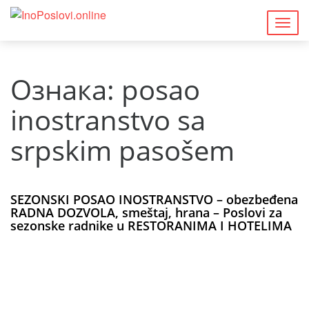
Togg
navig
Ознака:
posao
inostranstvo sa
srpskim pasošem
SEZONSKI POSAO INOSTRANSTVO – obezbeđena
RADNA DOZVOLA, smeštaj, hrana – Poslovi za
sezonske radnike u RESTORANIMA I HOTELIMA