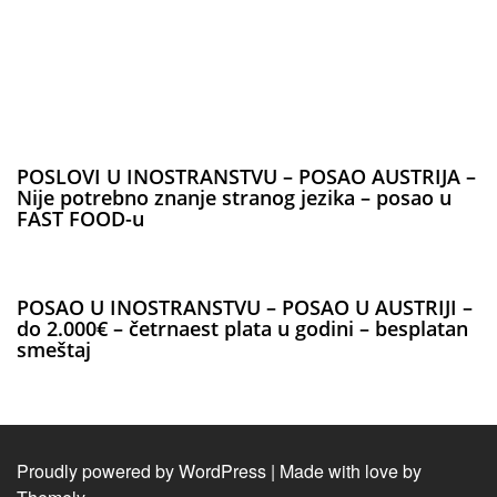
POSLOVI U INOSTRANSTVU – POSAO AUSTRIJA –
Nije potrebno znanje stranog jezika – posao u
FAST FOOD-u
POSAO U INOSTRANSTVU – POSAO U AUSTRIJI –
do 2.000€ – četrnaest plata u godini – besplatan
smeštaj
Proudly powered by WordPress
|
Made with love by