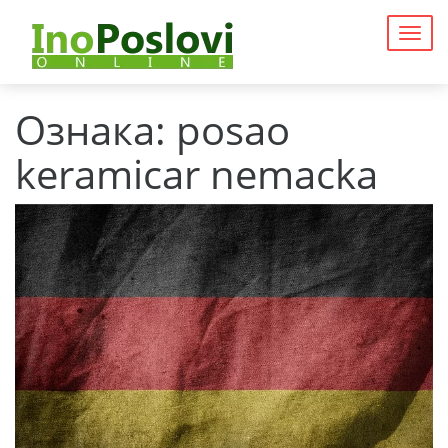
Togg
navig
Ознака:
posao
keramicar nemacka