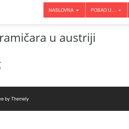
NASLOVNA
POSAO U…
amičara u austriji
–
a
ve by
Themely