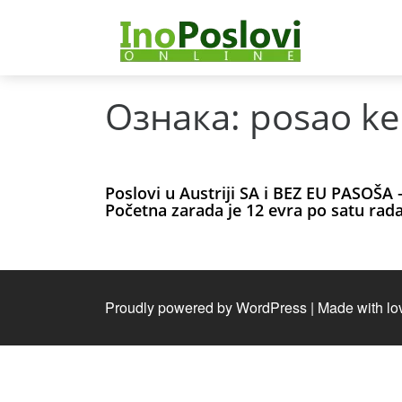
Ознака:
posao ker
Poslovi u Austriji SA i BEZ EU PASOŠA 
Početna zarada je 12 evra po satu rad
Proudly powered by WordPress
|
Made with lo