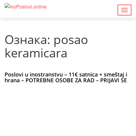
Togg
navig
Ознака:
posao
keramicara
Poslovi u inostranstvu – 11€ satnica + smeštaj i
hrana – POTREBNE OSOBE ZA RAD – PRIJAVI SE