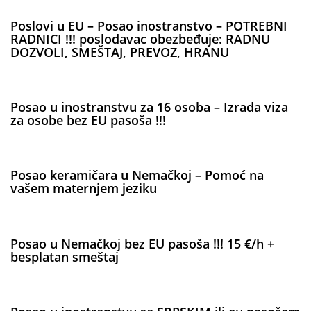
Poslovi u EU – Posao inostranstvo – POTREBNI
RADNICI !!! poslodavac obezbeđuje: RADNU
DOZVOLI, SMEŠTAJ, PREVOZ, HRANU
Posao u inostranstvu za 16 osoba – Izrada viza
za osobe bez EU pasoša !!!
Posao keramičara u Nemačkoj – Pomoć na
vašem maternjem jeziku
Posao u Nemačkoj bez EU pasoša !!! 15 €/h +
besplatan smeštaj