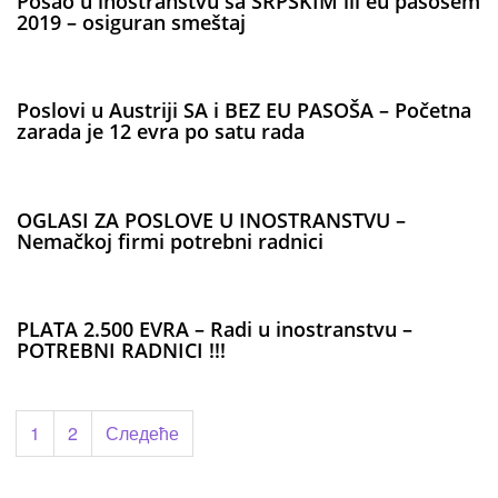
Posao u inostranstvu sa SRPSKIM ili eu pasošem
2019 – osiguran smeštaj
Poslovi u Austriji SA i BEZ EU PASOŠA – Početna
zarada je 12 evra po satu rada
OGLASI ZA POSLOVE U INOSTRANSTVU –
Nemačkoj firmi potrebni radnici
PLATA 2.500 EVRA – Radi u inostranstvu –
POTREBNI RADNICI !!!
Пагинација
1
2
Следеће
чланака