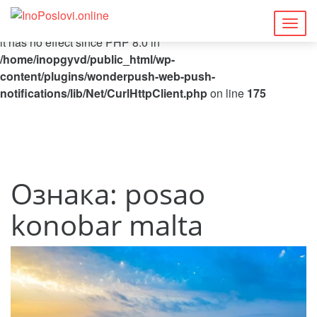
Deprecated
: Function curl_close() is deprecated since 8.5, as
Togg
it has no effect since PHP 8.0 in
navig
/home/inopgyvd/public_html/wp-
content/plugins/wonderpush-web-push-
notifications/lib/Net/CurlHttpClient.php
on line
175
Ознака:
posao
konobar malta