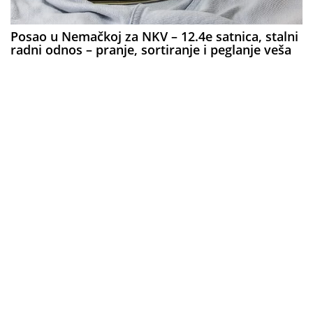
Posao u Nemačkoj za NKV – 12.4e satnica, stalni
radni odnos – pranje, sortiranje i peglanje veša