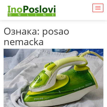
Togg
navig
Ознака:
posao
nemacka