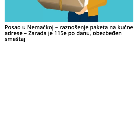
Posao u Nemačkoj – raznošenje paketa na kućne
adrese – Zarada je 115e po danu, obezbeđen
smeštaj