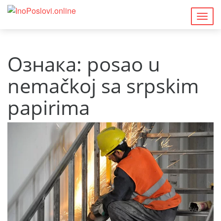
Togg
navig
Ознака:
posao u
nemačkoj sa srpskim
papirima