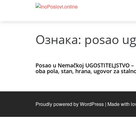
Ознака:
posao ug
Posao u Nemačkoj UGOSTITELJSTVO –
oba pola, stan, hrana, ugovor za staln
Proudly powered by WordPress
|
Made with lo