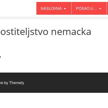
NASLOVNA
POSAO U…
ostiteljstvo nemacka
o
ve by
Themely