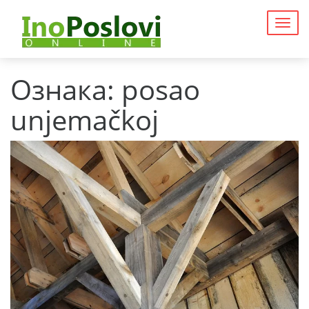
Togg
navig
Ознака:
posao
unjemačkoj