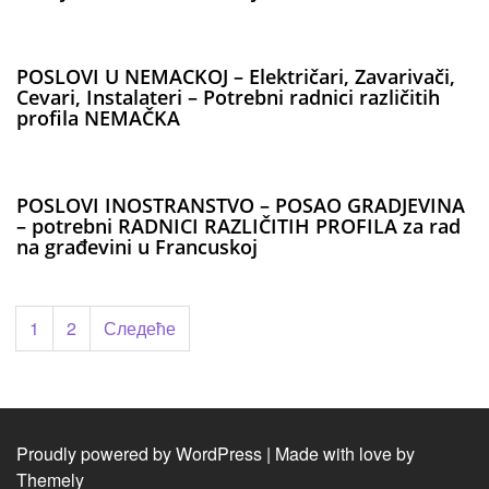
POSLOVI U NEMACKOJ – Električari, Zavarivači,
Cevari, Instalateri – Potrebni radnici različitih
profila NEMAČKA
POSLOVI INOSTRANSTVO – POSAO GRADJEVINA
– potrebni RADNICI RAZLIČITIH PROFILA za rad
na građevini u Francuskoj
Пагинација
1
2
Следеће
чланака
Proudly powered by WordPress
|
Made with love by
Themely