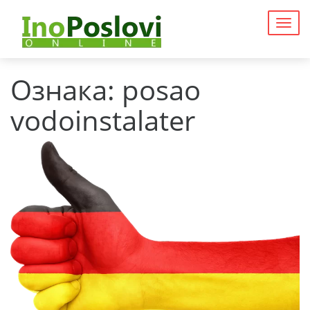
Togg
navig
Ознака:
posao
vodoinstalater