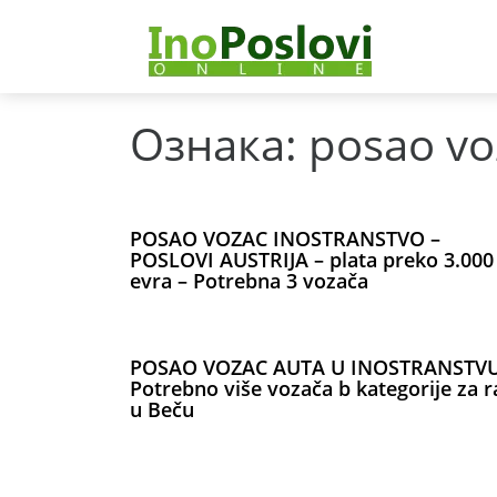
Ознака:
posao vo
POSAO VOZAC INOSTRANSTVO –
POSLOVI AUSTRIJA – plata preko 3.000
evra – Potrebna 3 vozača
POSAO VOZAC AUTA U INOSTRANSTVU
Potrebno više vozača b kategorije za r
u Beču