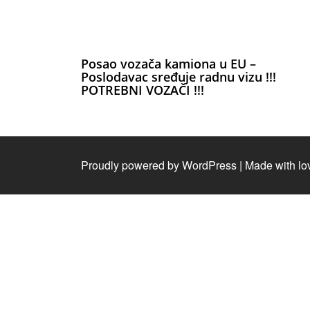
Posao vozača kamiona u EU –
Poslodavac sređuje radnu vizu !!!
POTREBNI VOZAČI !!!
Proudly powered by WordPress
|
Made with lo