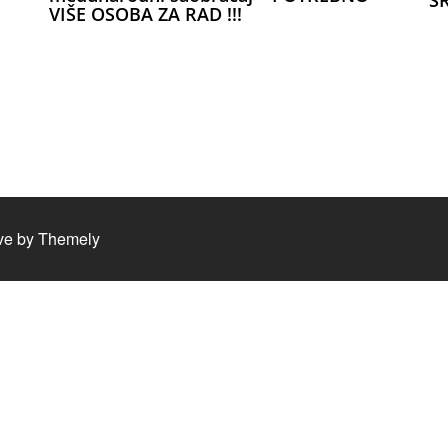
SR
VIŠE OSOBA ZA RAD !!!
ve by
Themely