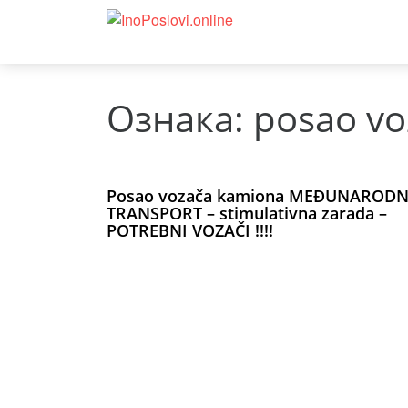
Ознака:
posao vo
Posao vozača kamiona MEĐUNARODN
TRANSPORT – stimulativna zarada –
POTREBNI VOZAČI !!!!