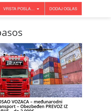
VRSTA POSLA…
DODAJ OGLAS
pasos
OSAO VOZACA – međunarodni
ansport – Obezbeđen PREVOZ IZ