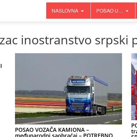
NASLOVNA
POSAO U…
zac inostranstvo srpski 
I
P
POSAO VOZAČA KAMIONA –
tr
međunarodni saobraćaj – POTREBNO