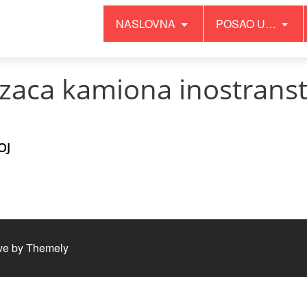
NASLOVNA
POSAO U…
zaca kamiona inostranst
OJ
ve by
Themely