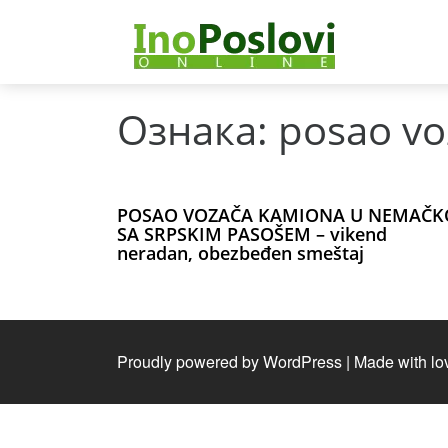
Ознака:
posao vo
POSAO VOZAČA KAMIONA U NEMAČK
SA SRPSKIM PASOŠEM – vikend
neradan, obezbeđen smeštaj
Proudly powered by WordPress
|
Made with lo