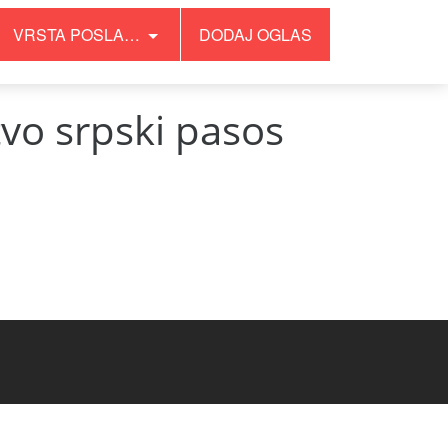
VRSTA POSLA…
DODAJ OGLAS
vo srpski pasos